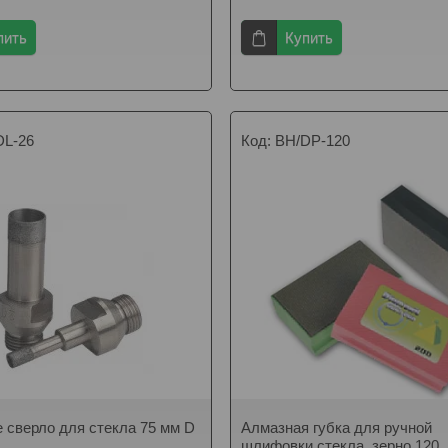
пить
Купить
DL-26
BH/DP-120
 сверло для стекла 75 мм D
Алмазная губка для ручной
шлифовки стекла, зерно 120