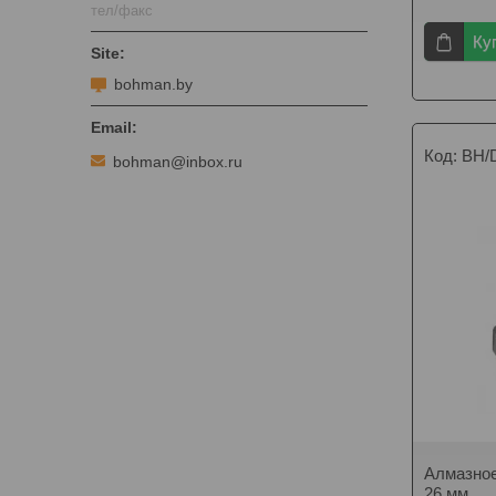
тел/факс
Ку
bohman.by
BH/
bohman@inbox.ru
Алмазное
26 мм