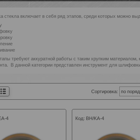
а стекла включает в себя ряд этапов, среди которых можно вы
у
фовку
ровку
рление
еивание
этапы требуют аккуратной работы с таким хрупким материалом, к
нта. В данной категории представлен инструмент для шлифовки
ЕA-4
BH/KA-4