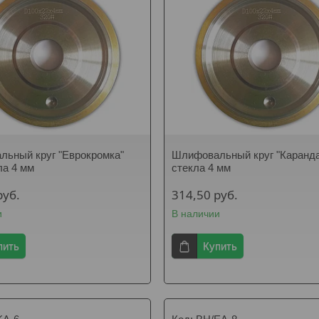
ьный круг "Еврокромка"
Шлифовальный круг "Каранд
ла 4 мм
стекла 4 мм
руб.
314,50
руб.
и
В наличии
пить
Купить