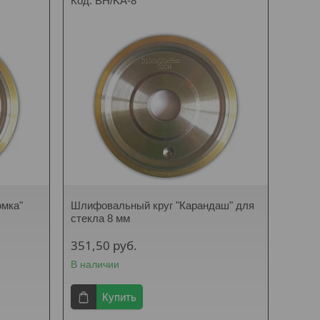
BH/KA-8
омка"
Шлифовальный круг "Карандаш" для
стекла 8 мм
351,50
руб.
В наличии
Купить