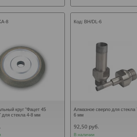
KA-8
BH/DL-6
ьный круг "Фацет 45
Алмазное сверло для стекла 
" для стекла 4-8 мм
6 мм
.
92,50
руб.
и
В наличии