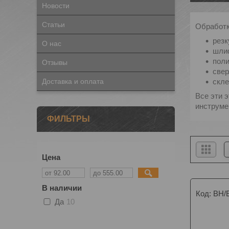
Новости
Статьи
Обработк
резк
О нас
шли
поли
Отзывы
све
Доставка и оплата
скл
Все эти 
инструме
ФИЛЬТРЫ
Цена
В наличии
BH/
Да
10