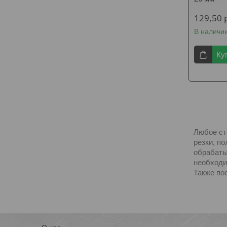
129,50
В наличи
Ку
Любое ст
резки, по
обрабаты
необходи
Также по