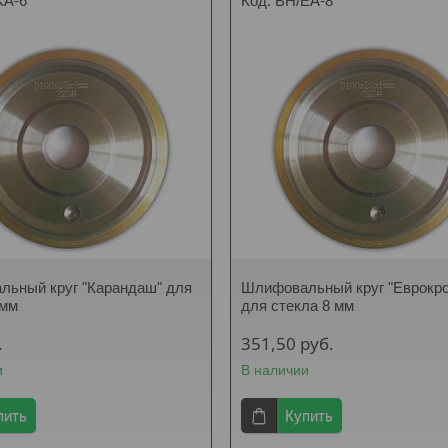
KA-6
BH/EA-8
ьный круг "Карандаш" для
Шлифовальный круг "Еврокр
 мм
для стекла 8 мм
.
351,50
руб.
и
В наличии
пить
Купить