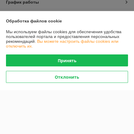
График работы
Полная версия сайта
Обработка файлов cookie
Политика обработки cookies
Мы используем файлы cookies для обеспечения удобства
пользователей портала и предоставления персональных
рекомендаций.
Вы можете настроить файлы cookies или
Сайт создан на платформе Deal.by
отключить их.
Принять
Отклонить
Информация для покупателя
Юридическое лицо:
Частное предприятие "БОХМАН"
220138, Республика Беларусь, г. Минск, ул. Ф. Скорины, 14, каб. 206
Регистрационный номер ЕГР: 192394049
УНП: 192394049
Регистрационный орган: Мингорисполком