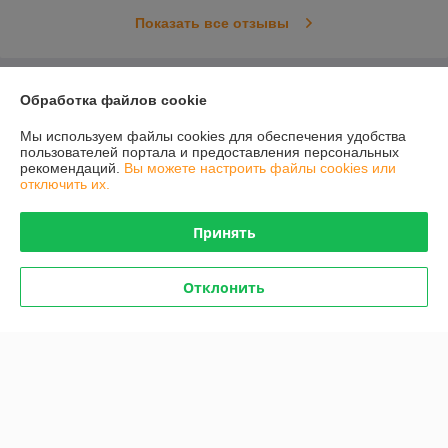
Показать все отзывы
О нас
Обработка файлов cookie
Мы используем файлы cookies для обеспечения удобства
Контакты
пользователей портала и предоставления персональных
рекомендаций.
Вы можете настроить файлы cookies или
отключить их.
Доставка и оплата
Принять
График работы
Полная версия сайта
Отклонить
Политика обработки cookies
Сайт создан на платформе Deal.by